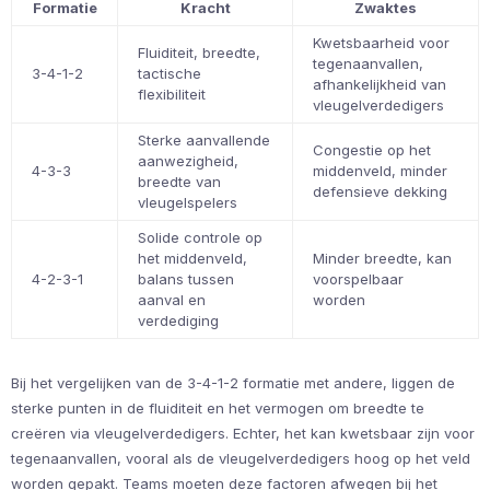
Formatie
Kracht
Zwaktes
Kwetsbaarheid voor
Fluiditeit, breedte,
tegenaanvallen,
3-4-1-2
tactische
afhankelijkheid van
flexibiliteit
vleugelverdedigers
Sterke aanvallende
Congestie op het
aanwezigheid,
4-3-3
middenveld, minder
breedte van
defensieve dekking
vleugelspelers
Solide controle op
het middenveld,
Minder breedte, kan
4-2-3-1
balans tussen
voorspelbaar
aanval en
worden
verdediging
Bij het vergelijken van de 3-4-1-2 formatie met andere, liggen de
sterke punten in de fluiditeit en het vermogen om breedte te
creëren via vleugelverdedigers. Echter, het kan kwetsbaar zijn voor
tegenaanvallen, vooral als de vleugelverdedigers hoog op het veld
worden gepakt. Teams moeten deze factoren afwegen bij het