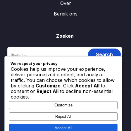
Over
Bereik ons
Zoeken
Search
for:
We respect your privacy
Cookies help us improve your experience,
deliver personalized content, and analyze
traffic. You can choose which cookies to allow
by clicking
Customize
. Click
Accept All
to
consent or
Reject All
to decline non-essential
cookies.
Customize
Cookiebeleid
Gebruikersovereenkomst
Reject All
Jouw privacy
Over
Accept All
Bereik ons