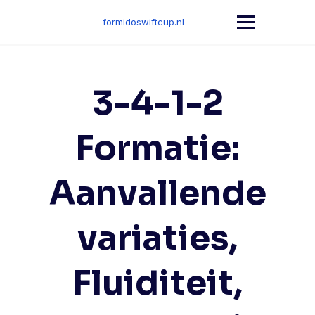
Skip
to
formidoswiftcup.nl
content
3-4-1-2
Formatie:
Aanvallende
variaties,
Fluiditeit,