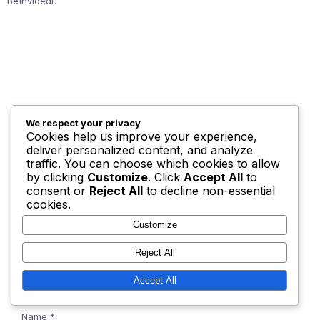
beïnvloedt.
Leave a Reply
We respect your privacy
Cookies help us improve your experience,
deliver personalized content, and analyze
traffic. You can choose which cookies to allow
Your email address will not be published.
Required fields are
by clicking
Customize
. Click
Accept All
to
marked
*
consent or
Reject All
to decline non-essential
cookies.
Comment
*
Customize
Reject All
Accept All
Name
*