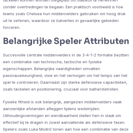
tackelen kunnen worden toegepast om balbezit te herwinnen
zonder overtredingen te begaan. Een praktisch voorbeeld is hoe
teams zoals Chelsea hun middenvelders gebruiken om hoog druk
uit te oefenen, waardoor ze balverlies in gevaarlijke gebieden
forceren.
Belangrijke Speler Attributen
Succesvolle centrale middenvelders in de 3-4-1-2 formatie bezitten
een combinatie van technische, tactische en fysieke
eigenschappen. Belangrijke vaardigheden omvatten
passnauwkeurigheid, visie en het vermogen om het tempo van het
spel te controleren. Daarnaast zijn sterke defensieve capaciteiten,
zoals tackelen en positionering, cruciaal voor balherstelrollen.
Fysieke fitheid is ook belangrijk, aangezien middenvelders vaak
aanzienlijke afstanden afleggen tijdens wedstrijden.
Uithoudingsvermogen en wendbaarheid stellen hen in staat om
effectief bij te dragen in zowel aanvallende als defensieve fasen.
Spelers zoals Luka Modrić tonen aan hoe een combinatie van deze