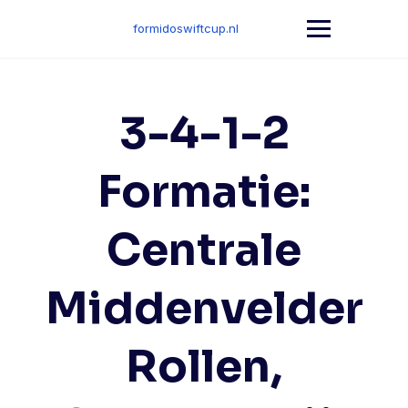
Skip
to
formidoswiftcup.nl
content
3-4-1-2
Formatie:
Centrale
Middenvelder
Rollen,