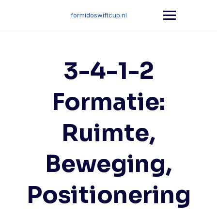
Skip
to
formidoswiftcup.nl
content
3-4-1-2
Formatie:
Ruimte,
Beweging,
Positionering