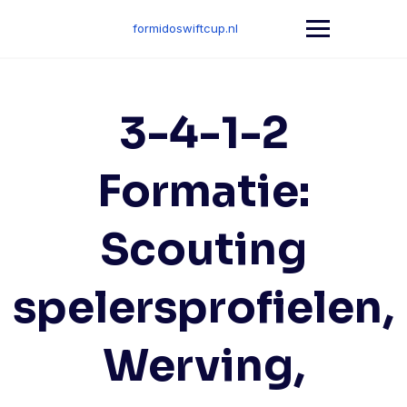
Skip
to
formidoswiftcup.nl
content
3-4-1-2
Formatie:
Scouting
spelersprofielen,
Werving,