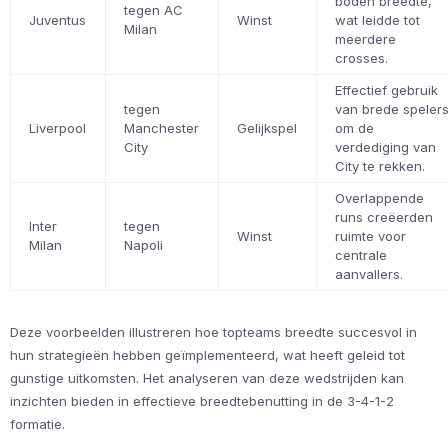
boden breedte,
tegen AC
Juventus
Winst
wat leidde tot
Milan
meerdere
crosses.
Effectief gebruik
tegen
van brede speler
Liverpool
Manchester
Gelijkspel
om de
City
verdediging van
City te rekken.
Overlappende
runs creëerden
Inter
tegen
Winst
ruimte voor
Milan
Napoli
centrale
aanvallers.
Deze voorbeelden illustreren hoe topteams breedte succesvol in
hun strategieën hebben geïmplementeerd, wat heeft geleid tot
gunstige uitkomsten. Het analyseren van deze wedstrijden kan
inzichten bieden in effectieve breedtebenutting in de 3-4-1-2
formatie.