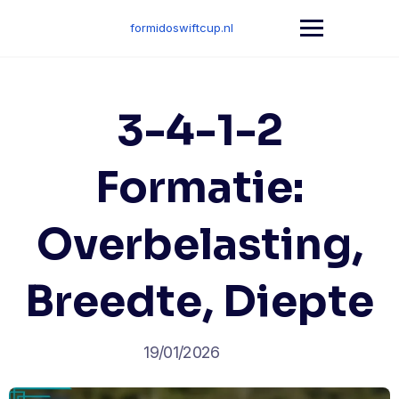
Skip
to
formidoswiftcup.nl
content
3-4-1-2
Formatie:
Overbelasting,
Breedte, Diepte
19/01/2026