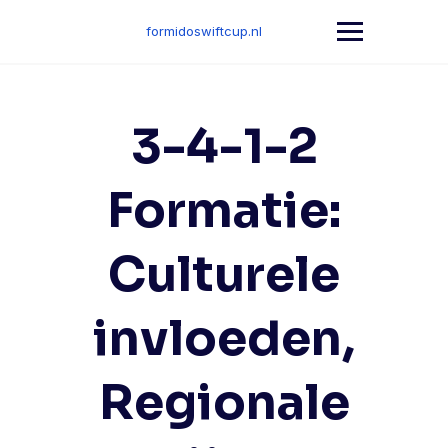
Skip
to
formidoswiftcup.nl
content
3-4-1-2
Formatie:
Culturele
invloeden,
Regionale